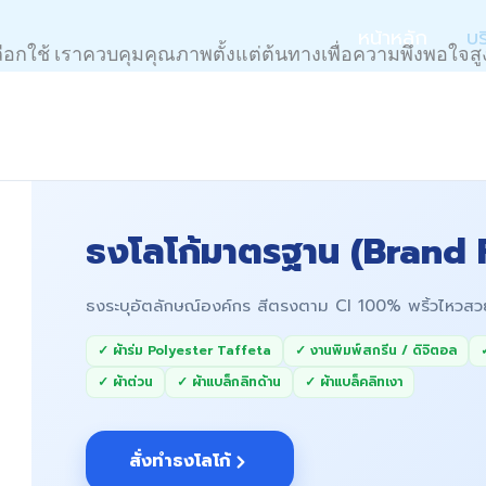
หน้าหลัก
บร
ลือกใช้ เราควบคุมคุณภาพตั้งแต่ต้นทางเพื่อความพึงพอใจส
ธงโลโก้มาตรฐาน (Brand 
ธงระบุอัตลักษณ์องค์กร สีตรงตาม CI 100% พริ้วไห
✓ ผ้าร่ม Polyester Taffeta
✓ งานพิมพ์สกรีน / ดิจิตอล
✓ ผ้าต่วน
✓ ผ้าแบล็กลิทด้าน
✓ ผ้าแบล็คลิทเงา
สั่งทำธงโลโก้