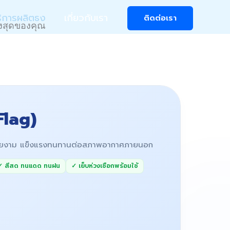
ิการผลิตธง
เกี่ยวกับเรา
ติดต่อเรา
ูงสุดของคุณ
Flag)
วสวยงาม แข็งแรงทนทานต่อสภาพอากาศภายนอก
✓ สีสด ทนแดด ทนฝน
✓ เย็บห่วงเชือกพร้อมใช้