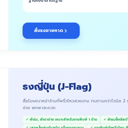
ฐานถังน้ำมาตรฐาน
สั่งธงชายหาด
ธงญี่ปุ่น (J-Flag)
สื่อโฆษณาหน้าร้านที่พริ้วไหวสวยงาม ทนทานกว่าไวนิล 2
ง่าย พกพาสะดวก
✓ ผ้าร่ม, ผ้าตาข่าย เหมาะสำหรับงานพิมพ์ 1 ด้าน
✓ ผ้าแบล็คลิสด
✓ เสาเหล็กพ่นกันสนิม แข็งแรงทนทาน
✓ งานพิมพ์ผ้าพรีเมียม 